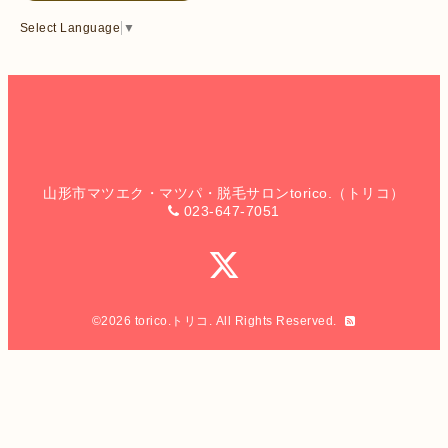
Select Language
▼
山形市マツエク・マツパ・脱毛サロンtorico.（トリコ）
023-647-7051
©2026
torico.トリコ
. All Rights Reserved.