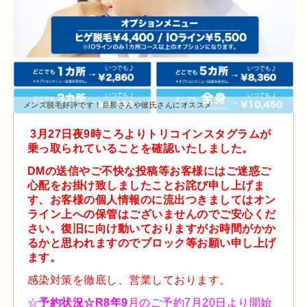
メンズ脱毛好評です！旦那さんや彼氏さんにオススメ
3月27日夜9時ころよりトリコインスタグラムが
乗っ取られていることを確認いたしました。
DMの送信やご不快な投稿等お客様にはご迷惑ご
心配をお掛け致しましたことお詫び申し上げま
す、お客様の個人情報のに
流出
つきましてはオン
ライン上への保管はございませんのでご安心くだ
さい。復旧に向け動いておりますがお時間がかか
るかと思われますのでブロック等お願い申し上げ
ます。
感染対策を徹底し、営業しております。
☆
予約状況☆R8年9
月のご予約7月20日より開始
致します。