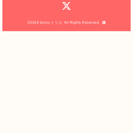
©2026
torico.トリコ
. All Rights Reserved.