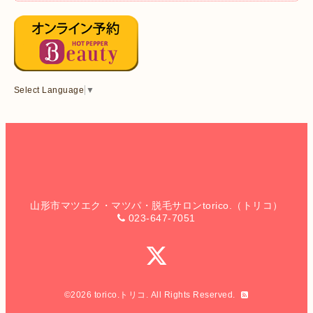
Select Language
▼
山形市マツエク・マツパ・脱毛サロンtorico.（トリコ）
023-647-7051
©2026
torico.トリコ
. All Rights Reserved.