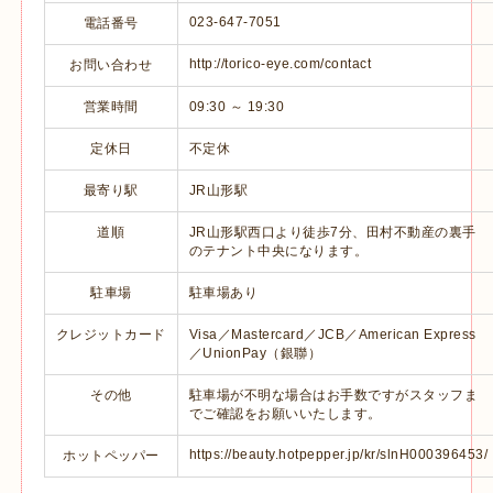
023-647-7051
電話番号
http://torico-eye.com/contact
お問い合わせ
営業時間
09:30 ～ 19:30
定休日
不定休
最寄り駅
JR山形駅
道順
JR山形駅西口より徒歩7分、田村不動産の裏手
のテナント中央になります。
駐車場
駐車場あり
クレジットカード
Visa／Mastercard／JCB／American Express
／UnionPay（銀聯）
その他
駐車場が不明な場合はお手数ですがスタッフま
でご確認をお願いいたします。
https://beauty.hotpepper.jp/kr/slnH000396453/
ホットペッパー